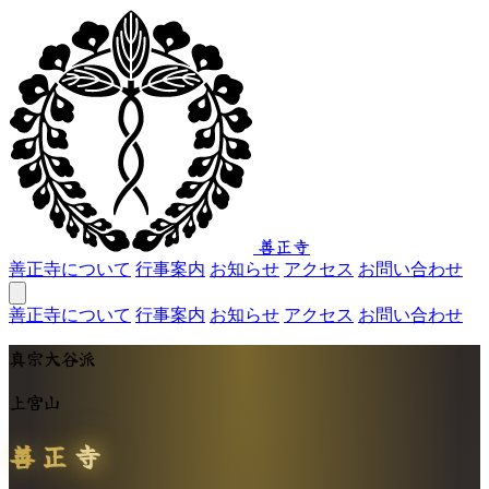
善正寺
善正寺について
行事案内
お知らせ
アクセス
お問い合わせ
善正寺について
行事案内
お知らせ
アクセス
お問い合わせ
真宗大谷派
上宮山
善
正
寺